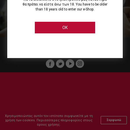
θα πρέπει να είστε άνω των 18. You have to be older
than 18 years old to enter our e-Shop.
Εμείς
Οι Υπηρεσίες μας
Ηλεκτρονικές Αγορές
Ασφάλεια
Καταστήματα Cellier
Πληρωμή Παραγγελίας
OK
Μέλος του :
Copyright © 2011-2026 Cellier All rights reserved.
Χρησιμοποιώντας αυτόν τον ιστότοπο συμφωνείτε με τη
χρήση των cookies. Περισσότερες πληροφορίες στους
Συμφωνώ
όρους χρήσης.