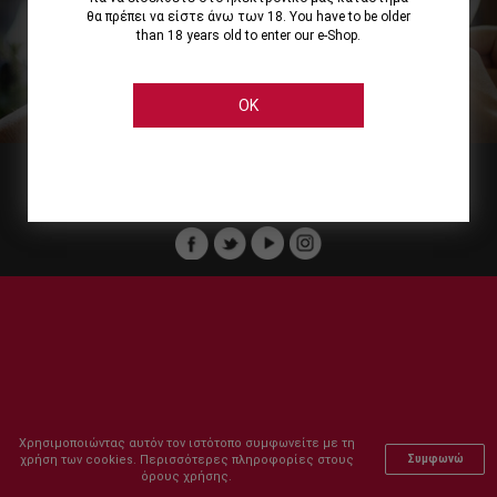
θα πρέπει να είστε άνω των 18. You have to be older
than 18 years old to enter our e-Shop.
Εμείς
Οι Υπηρεσίες μας
Ηλεκτρονικές Αγορές
Ασφάλεια
Καταστήματα Cellier
Πληρωμή Παραγγελίας
OK
Μέλος του :
Copyright © 2011-2026 Cellier All rights reserved.
Χρησιμοποιώντας αυτόν τον ιστότοπο συμφωνείτε με τη
χρήση των cookies. Περισσότερες πληροφορίες στους
Συμφωνώ
όρους χρήσης.