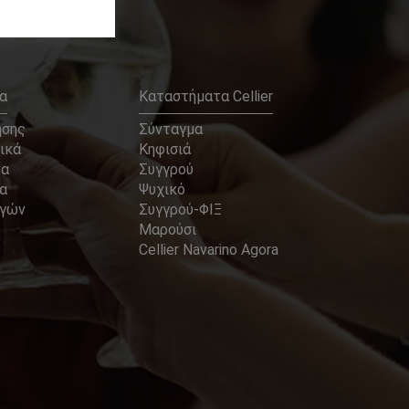
α
Καταστήματα Cellier
ήσης
Σύνταγμα
ικά
Κηφισιά
να
Συγγρού
α
Ψυχικό
αγών
Συγγρού-ΦΙΞ
Μαρούσι
Cellier Navarino Agora