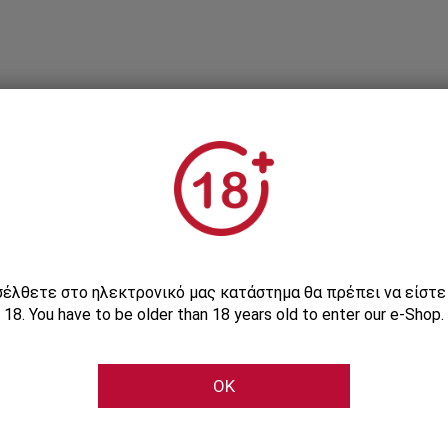
Εγγραφείτε στο Newsletter μας
ισέλθετε στο ηλεκτρονικό μας κατάστημα θα πρέπει να είστ
18. You have to be older than 18 years old to enter our e-Shop.
Μάθετε πρώτοι τις αποκλειστικές e-προσφορές μας
OK
Εγγραφή