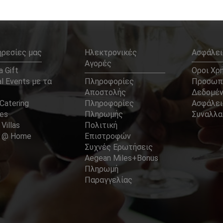
ηρεσίες μας
Ηλεκτρονικές
Ασφάλει
Αγορές
 Gift
Οροι Χρ
l Events με τα
Πληροφορίες
Προσωπ
Αποστολής
Δεδομέ
Catering
Πληροφορίες
Ασφάλει
ces
Πληρωμής
Συναλλ
 Villas
Πολιτική
er @ Home
Επιστροφών
Συχνές Ερωτήσεις
Aegean Miles+Bonus
Πληρωμή
Παραγγελίας