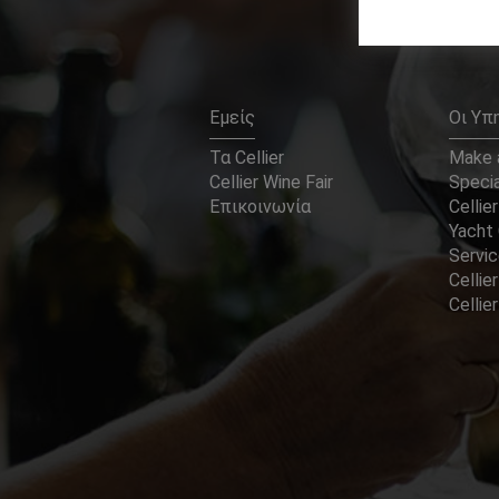
Εμείς
Οι Υπ
Τα Cellier
Make a
Cellier Wine Fair
Specia
Επικοινωνία
Cellier
Yacht 
Servi
Cellier
Celli