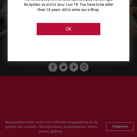
θα πρέπει να είστε άνω των 18. You have to be older
than 18 years old to enter our e-Shop.
Εμείς
Οι Υπηρεσίες μας
Ηλεκτρονικές Αγορές
Ασφάλεια
Καταστήματα Cellier
Πληρωμή Παραγγελίας
OK
Μέλος του :
Copyright © 2011-2026 Cellier All rights reserved.
Χρησιμοποιώντας αυτόν τον ιστότοπο συμφωνείτε με τη
χρήση των cookies. Περισσότερες πληροφορίες στους
Συμφωνώ
όρους χρήσης.