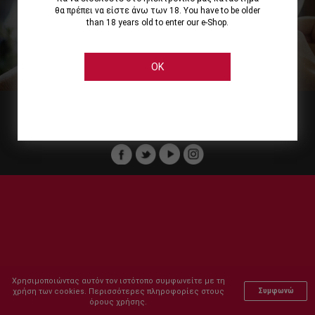
θα πρέπει να είστε άνω των 18. You have to be older
than 18 years old to enter our e-Shop.
Εμείς
Οι Υπηρεσίες μας
Ηλεκτρονικές Αγορές
Ασφάλεια
Καταστήματα Cellier
Πληρωμή Παραγγελίας
OK
Μέλος του :
Copyright © 2011-2026 Cellier All rights reserved.
Χρησιμοποιώντας αυτόν τον ιστότοπο συμφωνείτε με τη
χρήση των cookies. Περισσότερες πληροφορίες στους
Συμφωνώ
όρους χρήσης.