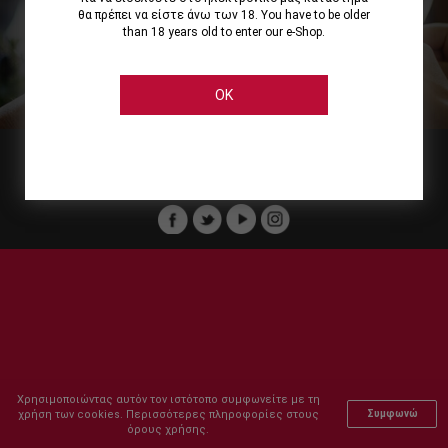
θα πρέπει να είστε άνω των 18. You have to be older
than 18 years old to enter our e-Shop.
Εμείς
Οι Υπηρεσίες μας
Ηλεκτρονικές Αγορές
Ασφάλεια
Καταστήματα Cellier
Πληρωμή Παραγγελίας
OK
Μέλος του :
Copyright © 2011-2026 Cellier All rights reserved.
Χρησιμοποιώντας αυτόν τον ιστότοπο συμφωνείτε με τη
χρήση των cookies. Περισσότερες πληροφορίες στους
Συμφωνώ
όρους χρήσης.