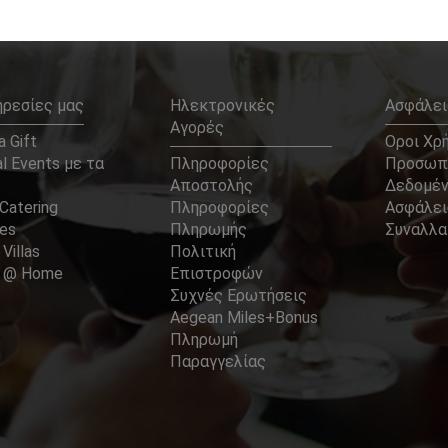
ηρεσίες μας
Ηλεκτρονικές
Ασφάλει
Αγορές
 Gift
Οροι Χρ
l Events με τα
Πληροφορίες
Προσωπ
Αποστολής
Δεδομέ
Catering
Πληροφορίες
Ασφάλει
ces
Πληρωμής
Συναλλ
 Villas
Πολιτική
er @ Home
Επιστροφών
Συχνές Ερωτήσεις
Aegean Miles+Bonus
Πληρωμή
Παραγγελίας