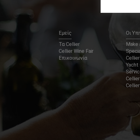
Εμείς
Οι Υπ
Τα Cellier
Make a
Cellier Wine Fair
Specia
Επικοινωνία
Cellier
Yacht 
Servi
Cellier
Celli