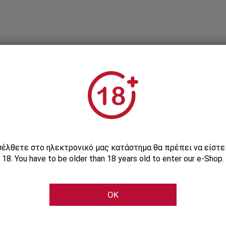
Εγγραφείτε στο Newsletter μας
ισέλθετε στο ηλεκτρονικό μας κατάστημα θα πρέπει να είστ
18. You have to be older than 18 years old to enter our e-Shop.
Μάθετε πρώτοι τις αποκλειστικές e-προσφορές μας
OK
Εγγραφή