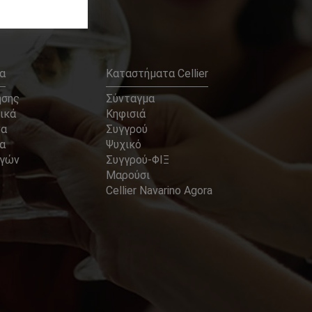
α
Καταστήματα Cellier
ήσης
Σύνταγμα
ικά
Κηφισιά
να
Συγγρού
α
Ψυχικό
αγών
Συγγρού-ΦΙΞ
Μαρούσι
Cellier Navarino Agora