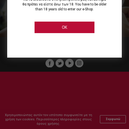
θα πρέπει να είστε άνω των 18. You have to be older
than 18 years old to enter our e-Shop.
Εμείς
Οι Υπηρεσίες μας
Ηλεκτρονικές Αγορές
Ασφάλεια
Καταστήματα Cellier
Πληρωμή Παραγγελίας
OK
Μέλος του :
Copyright © 2011-2026 Cellier All rights reserved.
Χρησιμοποιώντας αυτόν τον ιστότοπο συμφωνείτε με τη
χρήση των cookies. Περισσότερες πληροφορίες στους
Συμφωνώ
όρους χρήσης.