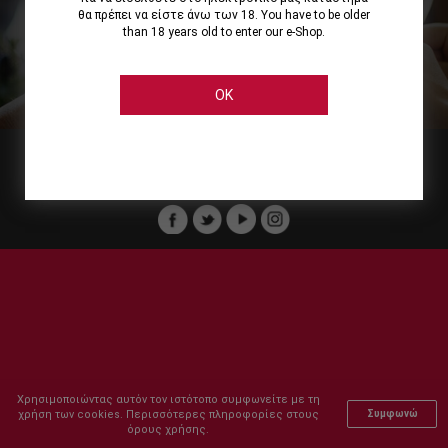
θα πρέπει να είστε άνω των 18. You have to be older
than 18 years old to enter our e-Shop.
Εμείς
Οι Υπηρεσίες μας
Ηλεκτρονικές Αγορές
Ασφάλεια
Καταστήματα Cellier
Πληρωμή Παραγγελίας
OK
Μέλος του :
Copyright © 2011-2026 Cellier All rights reserved.
Χρησιμοποιώντας αυτόν τον ιστότοπο συμφωνείτε με τη
χρήση των cookies. Περισσότερες πληροφορίες στους
Συμφωνώ
όρους χρήσης.