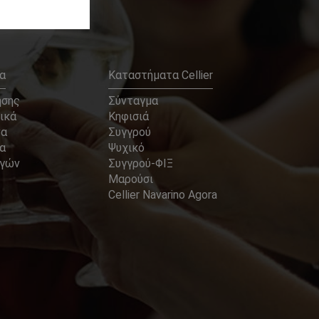
α
Καταστήματα Cellier
ήσης
Σύνταγμα
ικά
Κηφισιά
να
Συγγρού
α
Ψυχικό
αγών
Συγγρού-ΦΙΞ
Μαρούσι
Cellier Navarino Agora