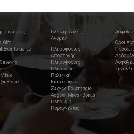
ηρεσίες μας
Ηλεκτρονικές
Ασφάλει
Αγορές
 Gift
Οροι Χρ
l Events με τα
Πληροφορίες
Προσωπ
Αποστολής
Δεδομέ
Catering
Πληροφορίες
Ασφάλει
ces
Πληρωμής
Συναλλ
 Villas
Πολιτική
er @ Home
Επιστροφών
Συχνές Ερωτήσεις
Aegean Miles+Bonus
Πληρωμή
Παραγγελίας