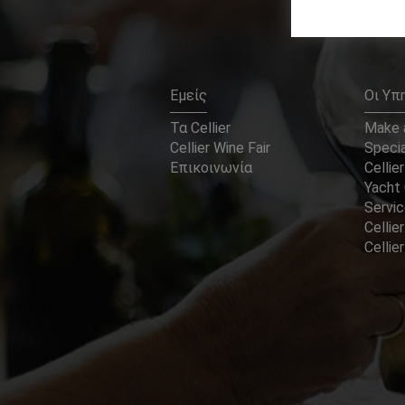
Εμείς
Οι Υπ
Τα Cellier
Make a
Cellier Wine Fair
Specia
Επικοινωνία
Cellier
Yacht 
Servi
Cellier
Celli