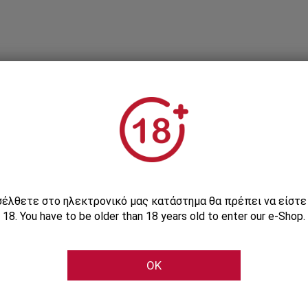
Εγγραφείτε στο Newsletter μας
ισέλθετε στο ηλεκτρονικό μας κατάστημα θα πρέπει να είστ
18. You have to be older than 18 years old to enter our e-Shop.
Μάθετε πρώτοι τις αποκλειστικές e-προσφορές μας
OK
Εγγραφή