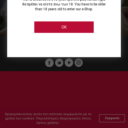
θα πρέπει να είστε άνω των 18. You have to be older
than 18 years old to enter our e-Shop.
Εμείς
Οι Υπηρεσίες μας
Ηλεκτρονικές Αγορές
Ασφάλεια
Καταστήματα Cellier
Πληρωμή Παραγγελίας
OK
Μέλος του :
Copyright © 2011-2026 Cellier All rights reserved.
Χρησιμοποιώντας αυτόν τον ιστότοπο συμφωνείτε με τη
χρήση των cookies. Περισσότερες πληροφορίες στους
Συμφωνώ
όρους χρήσης.