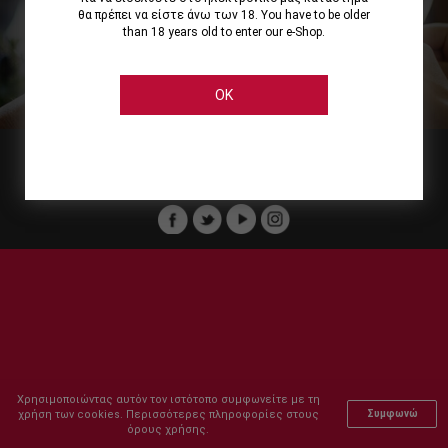
θα πρέπει να είστε άνω των 18. You have to be older
than 18 years old to enter our e-Shop.
Εμείς
Οι Υπηρεσίες μας
Ηλεκτρονικές Αγορές
Ασφάλεια
Καταστήματα Cellier
Πληρωμή Παραγγελίας
OK
Μέλος του :
Copyright © 2011-2026 Cellier All rights reserved.
Χρησιμοποιώντας αυτόν τον ιστότοπο συμφωνείτε με τη
χρήση των cookies. Περισσότερες πληροφορίες στους
Συμφωνώ
όρους χρήσης.