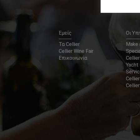
Εμείς
Οι Υπ
Τα Cellier
Make a
Cellier Wine Fair
Specia
Επικοινωνία
Cellier
Yacht 
Servi
Cellier
Celli