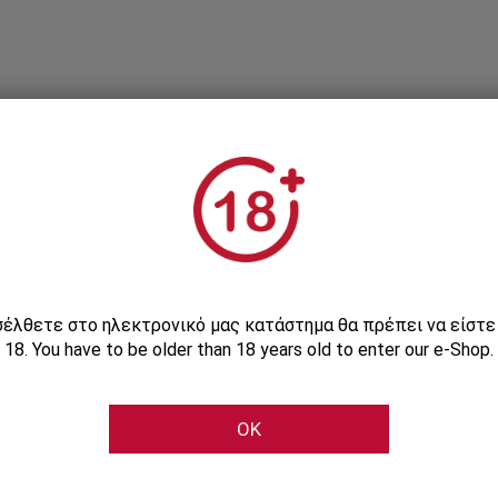
Εγγραφείτε στο Newsletter μας
ισέλθετε στο ηλεκτρονικό μας κατάστημα θα πρέπει να είστ
18. You have to be older than 18 years old to enter our e-Shop.
Μάθετε πρώτοι τις αποκλειστικές e-προσφορές μας
OK
Εγγραφή