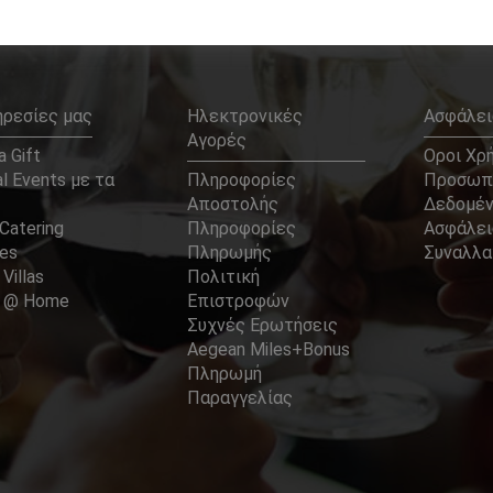
ηρεσίες μας
Ηλεκτρονικές
Ασφάλει
Αγορές
 Gift
Οροι Χρ
l Events με τα
Πληροφορίες
Προσωπ
Αποστολής
Δεδομέ
Catering
Πληροφορίες
Ασφάλει
ces
Πληρωμής
Συναλλ
 Villas
Πολιτική
er @ Home
Επιστροφών
Συχνές Ερωτήσεις
Aegean Miles+Bonus
Πληρωμή
Παραγγελίας