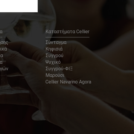
α
Καταστήματα Cellier
ήσης
Σύνταγμα
ικά
Κηφισιά
να
Συγγρού
α
Ψυχικό
αγών
Συγγρού-ΦΙΞ
Μαρούσι
Cellier Navarino Agora