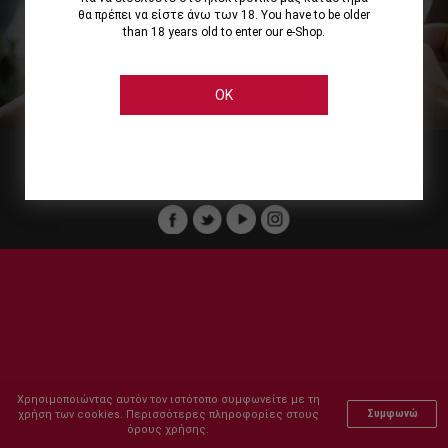
θα πρέπει να είστε άνω των 18. You have to be older
than 18 years old to enter our e-Shop.
Εμείς
Οι Υπηρεσίες μας
Ηλεκτρονικές Αγορές
Ασφάλεια
Καταστήματα Cellier
Πληρωμή Παραγγελίας
OK
Μέλος του :
Copyright © 2011-2026 Cellier All rights reserved.
Χρησιμοποιώντας αυτόν τον ιστότοπο συμφωνείτε με τη
χρήση των cookies. Περισσότερες πληροφορίες στους
Συμφωνώ
όρους χρήσης.