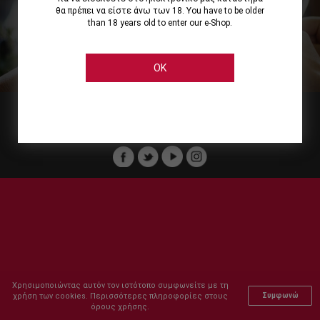
θα πρέπει να είστε άνω των 18. You have to be older
than 18 years old to enter our e-Shop.
Εμείς
Οι Υπηρεσίες μας
Ηλεκτρονικές Αγορές
Ασφάλεια
Καταστήματα Cellier
Πληρωμή Παραγγελίας
OK
Μέλος του :
Copyright © 2011-2026 Cellier All rights reserved.
Χρησιμοποιώντας αυτόν τον ιστότοπο συμφωνείτε με τη
χρήση των cookies. Περισσότερες πληροφορίες στους
Συμφωνώ
όρους χρήσης.