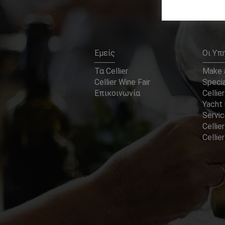
Εμείς
Οι Υπ
Τα Cellier
Make a
Cellier Wine Fair
Specia
Επικοινωνία
Cellier
Yacht 
Servi
Cellier
Celli