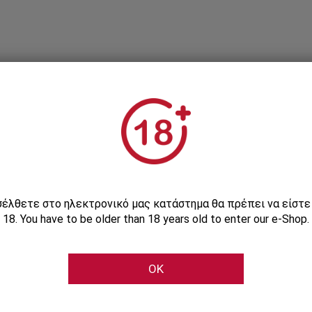
Εγγραφείτε στο Newsletter μας
ισέλθετε στο ηλεκτρονικό μας κατάστημα θα πρέπει να είστ
18. You have to be older than 18 years old to enter our e-Shop.
Μάθετε πρώτοι τις αποκλειστικές e-προσφορές μας
OK
Εγγραφή