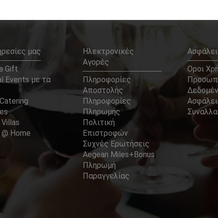
ηρεσίες μας
Ηλεκτρονικές
Ασφάλει
Αγορές
 Gift
Οροι Χρ
l Events με τα
Πληροφορίες
Προσωπ
Αποστολής
Δεδομέ
Catering
Πληροφορίες
Ασφάλει
ces
Πληρωμής
Συναλλ
 Villas
Πολιτική
er @ Home
Επιστροφών
Συχνές Ερωτήσεις
Aegean Miles+Bonus
Πληρωμή
Παραγγελίας