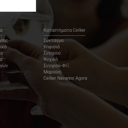
α
Καταστήματα Cellier
ήσης
Σύνταγμα
ικά
Κηφισιά
να
Συγγρού
α
Ψυχικό
αγών
Συγγρού-ΦΙΞ
Μαρούσι
Cellier Navarino Agora