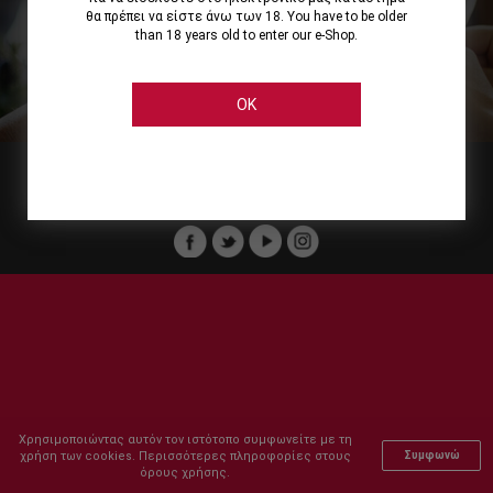
θα πρέπει να είστε άνω των 18. You have to be older
than 18 years old to enter our e-Shop.
Εμείς
Οι Υπηρεσίες μας
Ηλεκτρονικές Αγορές
Ασφάλεια
Καταστήματα Cellier
Πληρωμή Παραγγελίας
OK
Μέλος του :
Copyright © 2011-2026 Cellier All rights reserved.
Χρησιμοποιώντας αυτόν τον ιστότοπο συμφωνείτε με τη
χρήση των cookies. Περισσότερες πληροφορίες στους
Συμφωνώ
όρους χρήσης.