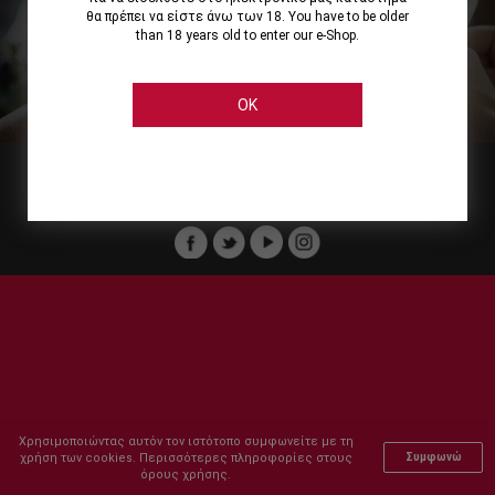
θα πρέπει να είστε άνω των 18. You have to be older
than 18 years old to enter our e-Shop.
Εμείς
Οι Υπηρεσίες μας
Ηλεκτρονικές Αγορές
Ασφάλεια
Καταστήματα Cellier
Πληρωμή Παραγγελίας
OK
Μέλος του :
Copyright © 2011-2026 Cellier All rights reserved.
Χρησιμοποιώντας αυτόν τον ιστότοπο συμφωνείτε με τη
χρήση των cookies. Περισσότερες πληροφορίες στους
Συμφωνώ
όρους χρήσης.