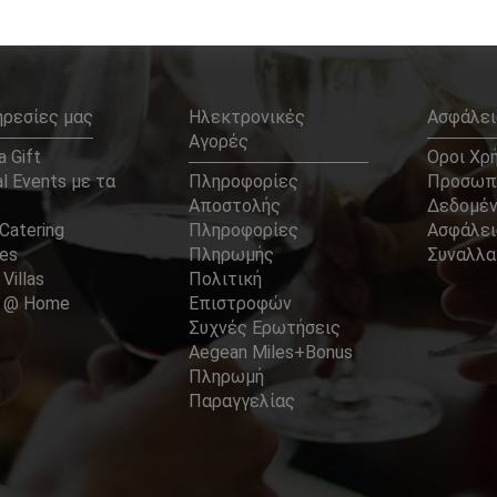
ηρεσίες μας
Ηλεκτρονικές
Ασφάλει
Αγορές
 Gift
Οροι Χρ
l Events με τα
Πληροφορίες
Προσωπ
Αποστολής
Δεδομέ
Catering
Πληροφορίες
Ασφάλει
ces
Πληρωμής
Συναλλ
 Villas
Πολιτική
er @ Home
Επιστροφών
Συχνές Ερωτήσεις
Aegean Miles+Bonus
Πληρωμή
Παραγγελίας