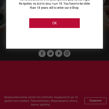
θα πρέπει να είστε άνω των 18. You have to be older
than 18 years old to enter our e-Shop.
Εμείς
Οι Υπηρεσίες μας
Ηλεκτρονικές Αγορές
Ασφάλεια
Καταστήματα Cellier
Πληρωμή Παραγγελίας
OK
Μέλος του :
Copyright © 2011-2026 Cellier All rights reserved.
Χρησιμοποιώντας αυτόν τον ιστότοπο συμφωνείτε με τη
χρήση των cookies. Περισσότερες πληροφορίες στους
Συμφωνώ
όρους χρήσης.