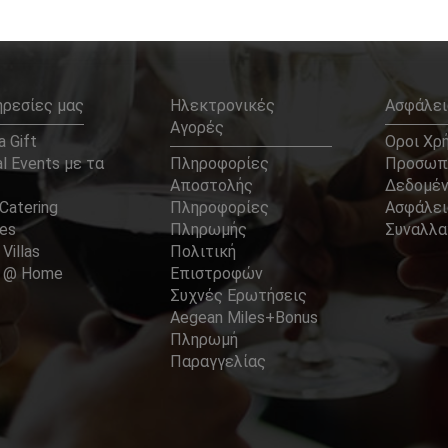
ηρεσίες μας
Ηλεκτρονικές
Ασφάλει
Αγορές
 Gift
Οροι Χρ
l Events με τα
Πληροφορίες
Προσωπ
Αποστολής
Δεδομέ
Catering
Πληροφορίες
Ασφάλει
ces
Πληρωμής
Συναλλ
 Villas
Πολιτική
er @ Home
Επιστροφών
Συχνές Ερωτήσεις
Aegean Miles+Bonus
Πληρωμή
Παραγγελίας