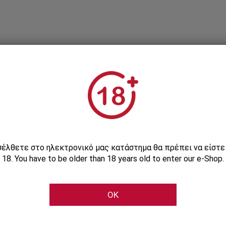
Εγγραφείτε στο Newsletter μας
ισέλθετε στο ηλεκτρονικό μας κατάστημα θα πρέπει να είστ
18. You have to be older than 18 years old to enter our e-Shop.
Μάθετε πρώτοι τις αποκλειστικές e-προσφορές μας
OK
Εγγραφή