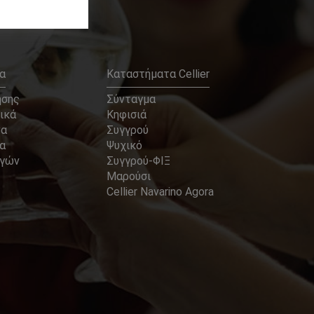
α
Καταστήματα Cellier
ήσης
Σύνταγμα
ικά
Κηφισιά
να
Συγγρού
α
Ψυχικό
αγών
Συγγρού-ΦΙΞ
Μαρούσι
Cellier Navarino Agora