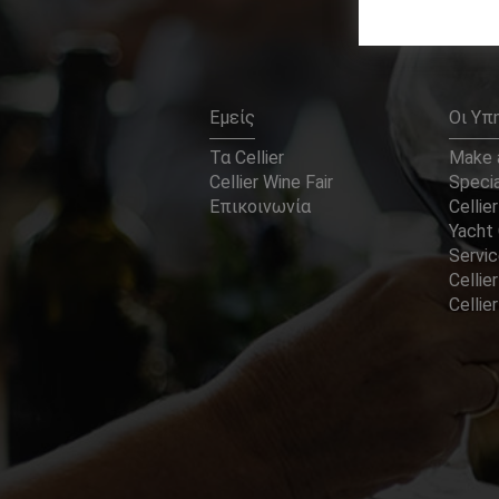
Εμείς
Οι Υπ
Τα Cellier
Make a
Cellier Wine Fair
Specia
Επικοινωνία
Cellier
Yacht 
Servi
Cellier
Celli