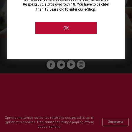
θα πρέπει να είστε άνω των 18. You have to be older
than 18 years old to enter our e-Shop.
Εμείς
Οι Υπηρεσίες μας
Ηλεκτρονικές Αγορές
Ασφάλεια
Καταστήματα Cellier
Πληρωμή Παραγγελίας
OK
Μέλος του :
Copyright © 2011-2026 Cellier All rights reserved.
Χρησιμοποιώντας αυτόν τον ιστότοπο συμφωνείτε με τη
χρήση των cookies. Περισσότερες πληροφορίες στους
Συμφωνώ
όρους χρήσης.