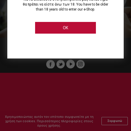
θα πρέπει να είστε άνω των 18. You have to be older
than 18 years old to enter our e-Shop.
Εμείς
Οι Υπηρεσίες μας
Ηλεκτρονικές Αγορές
Ασφάλεια
Καταστήματα Cellier
Πληρωμή Παραγγελίας
OK
Μέλος του :
Copyright © 2011-2026 Cellier All rights reserved.
Χρησιμοποιώντας αυτόν τον ιστότοπο συμφωνείτε με τη
χρήση των cookies. Περισσότερες πληροφορίες στους
Συμφωνώ
όρους χρήσης.