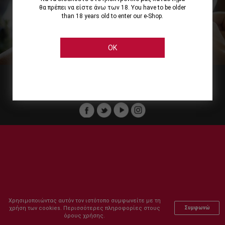
θα πρέπει να είστε άνω των 18. You have to be older
than 18 years old to enter our e-Shop.
Εμείς
Οι Υπηρεσίες μας
Ηλεκτρονικές Αγορές
Ασφάλεια
Καταστήματα Cellier
Πληρωμή Παραγγελίας
OK
Μέλος του :
Copyright © 2011-2026 Cellier All rights reserved.
Χρησιμοποιώντας αυτόν τον ιστότοπο συμφωνείτε με τη
χρήση των cookies. Περισσότερες πληροφορίες στους
Συμφωνώ
όρους χρήσης.