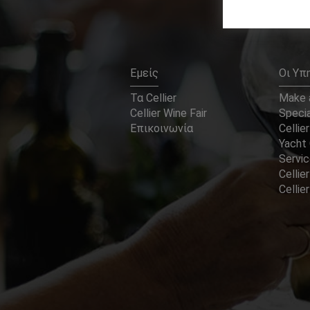
Εμείς
Οι Υπ
Τα Cellier
Make a
Cellier Wine Fair
Specia
Επικοινωνία
Cellier
Yacht 
Servi
Cellier
Celli