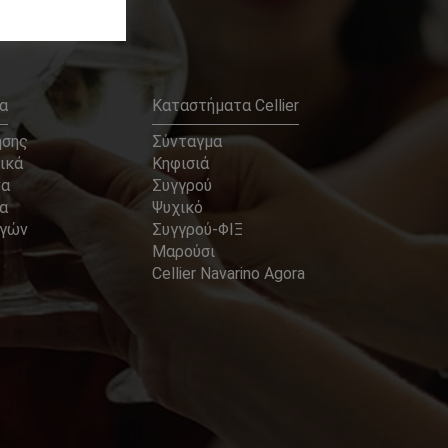
α
Καταστήματα Cellier
ήσης
Σύνταγμα
ικά
Κηφισιά
να
Συγγρού
α
Ψυχικό
αγών
Συγγρού-ΦΙΞ
Μαρούσι
Cellier Navarino Agora