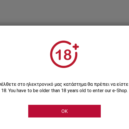
Εγγραφείτε στο Newsletter μας
ισέλθετε στο ηλεκτρονικό μας κατάστημα θα πρέπει να είστ
18. You have to be older than 18 years old to enter our e-Shop.
Μάθετε πρώτοι τις αποκλειστικές e-προσφορές μας
OK
Εγγραφή