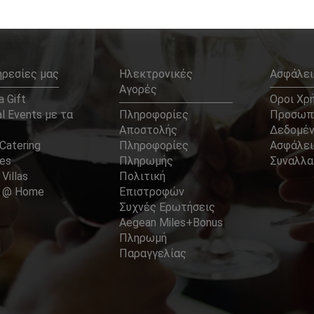
ηρεσίες μας
Ηλεκτρονικές
Ασφάλει
Αγορές
 Gift
Οροι Χρ
l Events με τα
Πληροφορίες
Προσωπ
Αποστολής
Δεδομέ
Catering
Πληροφορίες
Ασφάλει
ces
Πληρωμής
Συναλλ
 Villas
Πολιτική
er @ Home
Επιστροφών
Συχνές Ερωτήσεις
Aegean Miles+Bonus
Πληρωμή
Παραγγελίας