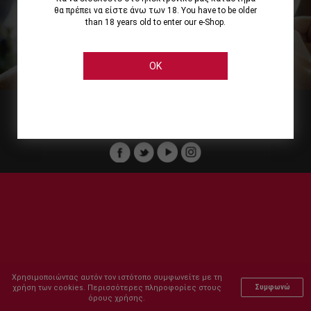
θα πρέπει να είστε άνω των 18. You have to be older
than 18 years old to enter our e-Shop.
Εμείς
Οι Υπηρεσίες μας
Ηλεκτρονικές Αγορές
Ασφάλεια
Καταστήματα Cellier
Πληρωμή Παραγγελίας
OK
Μέλος του :
Copyright © 2011-2026 Cellier All rights reserved.
Χρησιμοποιώντας αυτόν τον ιστότοπο συμφωνείτε με τη
χρήση των cookies. Περισσότερες πληροφορίες στους
Συμφωνώ
όρους χρήσης.