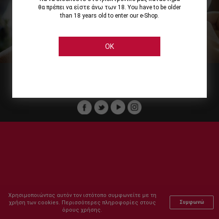
θα πρέπει να είστε άνω των 18. You have to be older
than 18 years old to enter our e-Shop.
Εμείς
Οι Υπηρεσίες μας
Ηλεκτρονικές Αγορές
Ασφάλεια
Καταστήματα Cellier
Πληρωμή Παραγγελίας
OK
Μέλος του :
Copyright © 2011-2026 Cellier All rights reserved.
Χρησιμοποιώντας αυτόν τον ιστότοπο συμφωνείτε με τη
χρήση των cookies. Περισσότερες πληροφορίες στους
Συμφωνώ
όρους χρήσης.