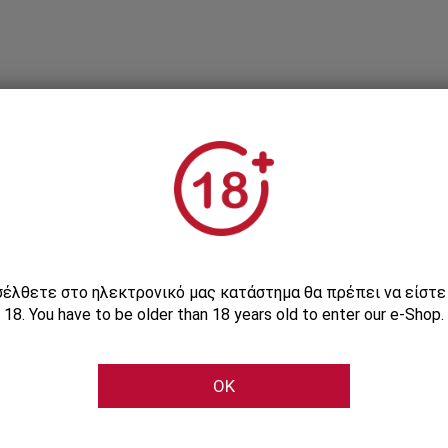
Εγγραφείτε στο Newsletter μας
ισέλθετε στο ηλεκτρονικό μας κατάστημα θα πρέπει να είστ
18. You have to be older than 18 years old to enter our e-Shop.
Μάθετε πρώτοι τις αποκλειστικές e-προσφορές μας
OK
Εγγραφή