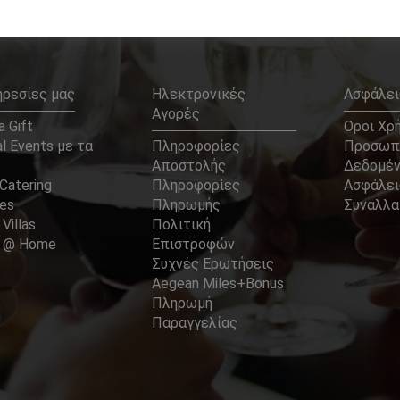
ηρεσίες μας
Ηλεκτρονικές
Ασφάλει
Αγορές
 Gift
Οροι Χρ
l Events με τα
Πληροφορίες
Προσωπ
Αποστολής
Δεδομέ
Catering
Πληροφορίες
Ασφάλει
ces
Πληρωμής
Συναλλ
 Villas
Πολιτική
er @ Home
Επιστροφών
Συχνές Ερωτήσεις
Aegean Miles+Bonus
Πληρωμή
Παραγγελίας