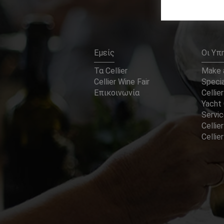
Εμείς
Οι Υπ
Τα Cellier
Make a
Cellier Wine Fair
Specia
Επικοινωνία
Cellier
Yacht 
Servi
Cellier
Celli