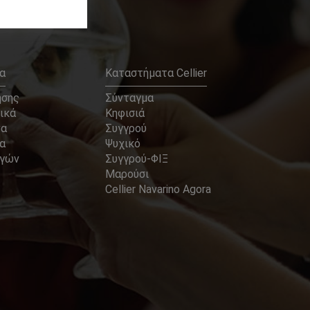
α
Καταστήματα Cellier
ήσης
Σύνταγμα
ικά
Κηφισιά
να
Συγγρού
α
Ψυχικό
αγών
Συγγρού-ΦΙΞ
Μαρούσι
Cellier Navarino Agora