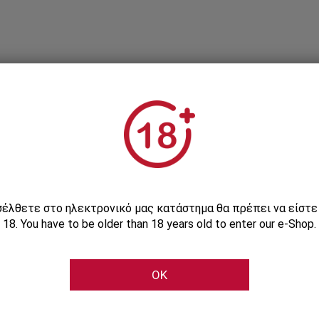
Εγγραφείτε στο Newsletter μας
ισέλθετε στο ηλεκτρονικό μας κατάστημα θα πρέπει να είστ
18. You have to be older than 18 years old to enter our e-Shop.
Μάθετε πρώτοι τις αποκλειστικές e-προσφορές μας
OK
Εγγραφή