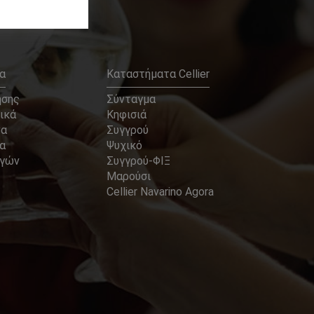
α
Καταστήματα Cellier
ήσης
Σύνταγμα
ικά
Κηφισιά
να
Συγγρού
α
Ψυχικό
αγών
Συγγρού-ΦΙΞ
Μαρούσι
Cellier Navarino Agora