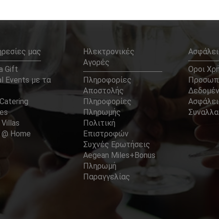
ηρεσίες μας
Ηλεκτρονικές
Ασφάλει
Αγορές
 Gift
Οροι Χρ
l Events με τα
Πληροφορίες
Προσωπ
Αποστολής
Δεδομέ
Catering
Πληροφορίες
Ασφάλει
ces
Πληρωμής
Συναλλ
 Villas
Πολιτική
er @ Home
Επιστροφών
Συχνές Ερωτήσεις
Aegean Miles+Bonus
Πληρωμή
Παραγγελίας