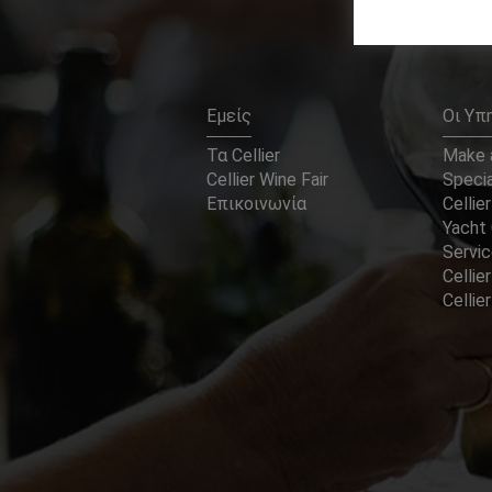
Εμείς
Οι Υπ
Τα Cellier
Make a
Cellier Wine Fair
Specia
Επικοινωνία
Cellier
Yacht 
Servi
Cellier
Celli