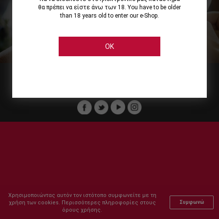
θα πρέπει να είστε άνω των 18. You have to be older
than 18 years old to enter our e-Shop.
Εμείς
Οι Υπηρεσίες μας
Ηλεκτρονικές Αγορές
Ασφάλεια
Καταστήματα Cellier
Πληρωμή Παραγγελίας
OK
Μέλος του :
Copyright © 2011-2026 Cellier All rights reserved.
Χρησιμοποιώντας αυτόν τον ιστότοπο συμφωνείτε με τη
χρήση των cookies. Περισσότερες πληροφορίες στους
Συμφωνώ
όρους χρήσης.