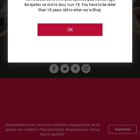
θα πρέπει να είστε άνω των 18. You have to be older
than 18 years old to enter our e-Shop.
Εμείς
Οι Υπηρεσίες μας
Ηλεκτρονικές Αγορές
Ασφάλεια
Καταστήματα Cellier
Πληρωμή Παραγγελίας
OK
Μέλος του :
Copyright © 2011-2026 Cellier All rights reserved.
Χρησιμοποιώντας αυτόν τον ιστότοπο συμφωνείτε με τη
χρήση των cookies. Περισσότερες πληροφορίες στους
Συμφωνώ
όρους χρήσης.