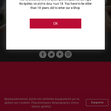
θα πρέπει να είστε άνω των 18. You have to be older
than 18 years old to enter our e-Shop.
Εμείς
Οι Υπηρεσίες μας
Ηλεκτρονικές Αγορές
Ασφάλεια
Καταστήματα Cellier
Πληρωμή Παραγγελίας
OK
Μέλος του :
Copyright © 2011-2026 Cellier All rights reserved.
Χρησιμοποιώντας αυτόν τον ιστότοπο συμφωνείτε με τη
χρήση των cookies. Περισσότερες πληροφορίες στους
Συμφωνώ
όρους χρήσης.