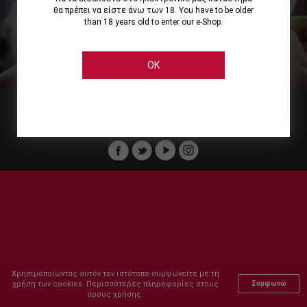
θα πρέπει να είστε άνω των 18. You have to be older
than 18 years old to enter our e-Shop.
Εμείς
Οι Υπηρεσίες μας
Ηλεκτρονικές Αγορές
Ασφάλεια
Καταστήματα Cellier
Πληρωμή Παραγγελίας
OK
Μέλος του :
Copyright © 2011-2026 Cellier All rights reserved.
Χρησιμοποιώντας αυτόν τον ιστότοπο συμφωνείτε με τη
χρήση των cookies. Περισσότερες πληροφορίες στους
Συμφωνώ
όρους χρήσης.