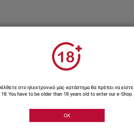
Εγγραφείτε στο Newsletter μας
ισέλθετε στο ηλεκτρονικό μας κατάστημα θα πρέπει να είστ
18. You have to be older than 18 years old to enter our e-Shop.
Μάθετε πρώτοι τις αποκλειστικές e-προσφορές μας
OK
Εγγραφή