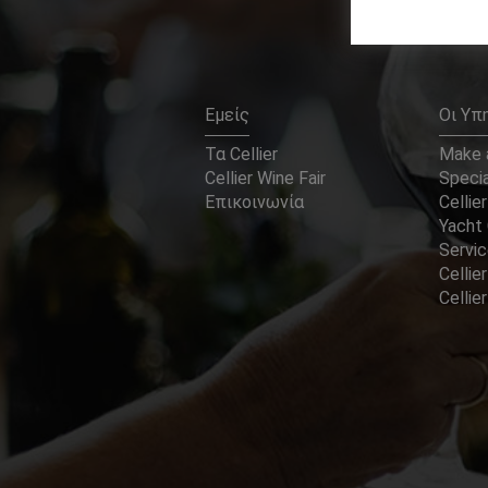
Εμείς
Οι Υπ
Τα Cellier
Make a
Cellier Wine Fair
Specia
Επικοινωνία
Cellier
Yacht 
Servi
Cellier
Celli