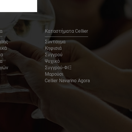
α
Καταστήματα Cellier
ήσης
Σύνταγμα
ικά
Κηφισιά
να
Συγγρού
α
Ψυχικό
αγών
Συγγρού-ΦΙΞ
Μαρούσι
Cellier Navarino Agora