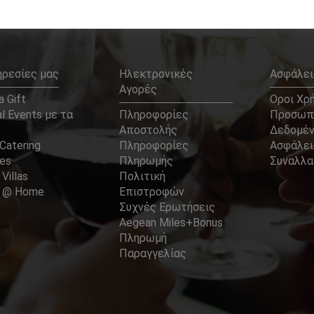
ηρεσίες μας
Ηλεκτρονικές
Ασφάλει
Αγορές
 Gift
Οροι Χρ
l Events με τα
Πληροφορίες
Προσωπ
Αποστολής
Δεδομέ
Catering
Πληροφορίες
Ασφάλει
ces
Πληρωμής
Συναλλ
 Villas
Πολιτική
er @ Home
Επιστροφών
Συχνές Ερωτήσεις
Aegean Miles+Bonus
Πληρωμή
Παραγγελίας