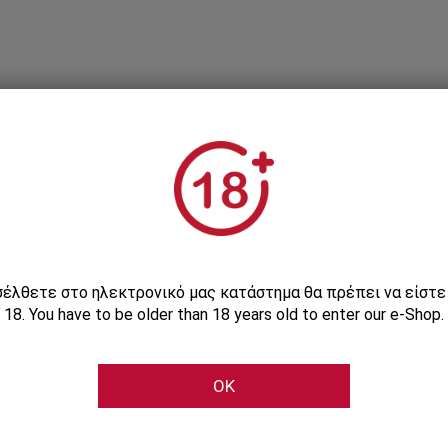
Εγγραφείτε στο Newsletter μας
ισέλθετε στο ηλεκτρονικό μας κατάστημα θα πρέπει να είστ
18. You have to be older than 18 years old to enter our e-Shop.
Μάθετε πρώτοι τις αποκλειστικές e-προσφορές μας
OK
Εγγραφή