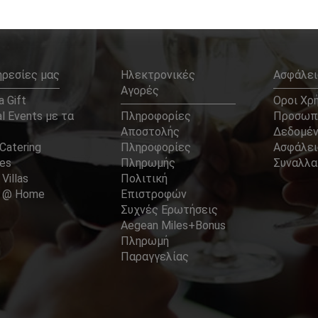
ηρεσίες μας
Ηλεκτρονικές
Ασφάλει
Αγορές
 Gift
Οροι Χρ
l Events με τα
Πληροφορίες
Προσωπ
Αποστολής
Δεδομέ
Catering
Πληροφορίες
Ασφάλει
ces
Πληρωμής
Συναλλ
 Villas
Πολιτική
er @ Home
Επιστροφών
Συχνές Ερωτήσεις
Aegean Miles+Bonus
Πληρωμή
Παραγγελίας