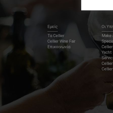
Εμείς
Οι Υπ
Τα Cellier
Make a
Cellier Wine Fair
Specia
Επικοινωνία
Cellier
Yacht 
Servi
Cellier
Celli