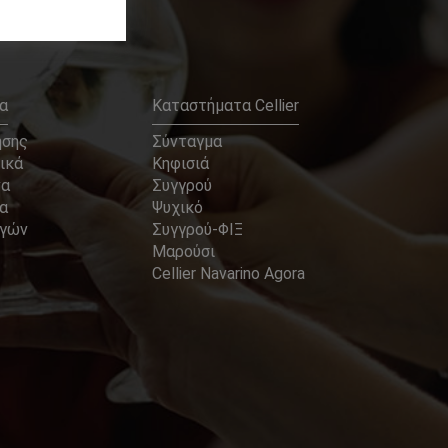
α
Καταστήματα Cellier
ήσης
Σύνταγμα
ικά
Κηφισιά
να
Συγγρού
α
Ψυχικό
αγών
Συγγρού-ΦΙΞ
Μαρούσι
Cellier Navarino Agora