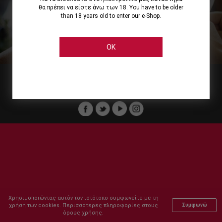
θα πρέπει να είστε άνω των 18. You have to be older
than 18 years old to enter our e-Shop.
Εμείς
Οι Υπηρεσίες μας
Ηλεκτρονικές Αγορές
Ασφάλεια
Καταστήματα Cellier
Πληρωμή Παραγγελίας
OK
Μέλος του :
Copyright © 2011-2026 Cellier All rights reserved.
Χρησιμοποιώντας αυτόν τον ιστότοπο συμφωνείτε με τη
χρήση των cookies. Περισσότερες πληροφορίες στους
Συμφωνώ
όρους χρήσης.