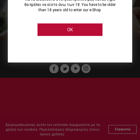
θα πρέπει να είστε άνω των 18. You have to be older
than 18 years old to enter our e-Shop.
Εμείς
Οι Υπηρεσίες μας
Ηλεκτρονικές Αγορές
Ασφάλεια
Καταστήματα Cellier
Πληρωμή Παραγγελίας
OK
Μέλος του :
Copyright © 2011-2026 Cellier All rights reserved.
Χρησιμοποιώντας αυτόν τον ιστότοπο συμφωνείτε με τη
χρήση των cookies. Περισσότερες πληροφορίες στους
Συμφωνώ
όρους χρήσης.