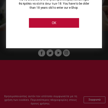
θα πρέπει να είστε άνω των 18. You have to be older
than 18 years old to enter our e-Shop.
Εμείς
Οι Υπηρεσίες μας
Ηλεκτρονικές Αγορές
Ασφάλεια
Καταστήματα Cellier
Πληρωμή Παραγγελίας
OK
Μέλος του :
Copyright © 2011-2026 Cellier All rights reserved.
Χρησιμοποιώντας αυτόν τον ιστότοπο συμφωνείτε με τη
χρήση των cookies. Περισσότερες πληροφορίες στους
Συμφωνώ
όρους χρήσης.