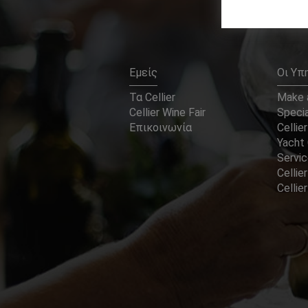
Εμείς
Οι Υπ
Τα Cellier
Make a
Cellier Wine Fair
Specia
Επικοινωνία
Cellier
Yacht 
Servi
Cellier
Celli