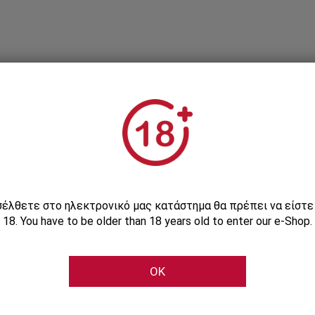
Εγγραφείτε στο Newsletter μας
ισέλθετε στο ηλεκτρονικό μας κατάστημα θα πρέπει να είστ
18. You have to be older than 18 years old to enter our e-Shop.
Μάθετε πρώτοι τις αποκλειστικές e-προσφορές μας
OK
Εγγραφή