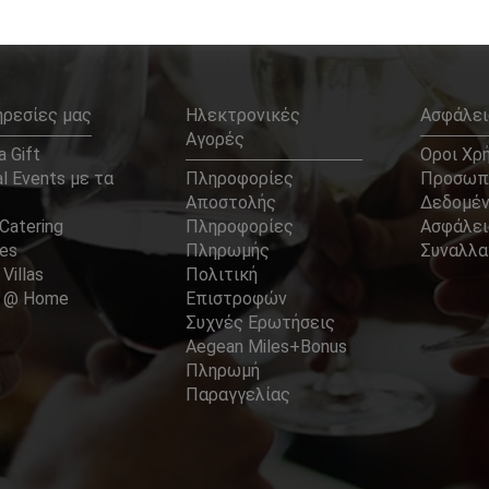
ηρεσίες μας
Ηλεκτρονικές
Ασφάλει
Αγορές
 Gift
Οροι Χρ
l Events με τα
Πληροφορίες
Προσωπ
Αποστολής
Δεδομέ
Catering
Πληροφορίες
Ασφάλει
ces
Πληρωμής
Συναλλ
 Villas
Πολιτική
er @ Home
Επιστροφών
Συχνές Ερωτήσεις
Aegean Miles+Bonus
Πληρωμή
Παραγγελίας