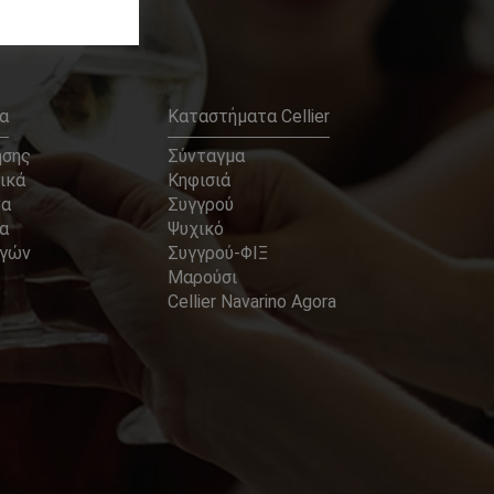
α
Καταστήματα Cellier
ήσης
Σύνταγμα
ικά
Κηφισιά
να
Συγγρού
α
Ψυχικό
αγών
Συγγρού-ΦΙΞ
Μαρούσι
Cellier Navarino Agora