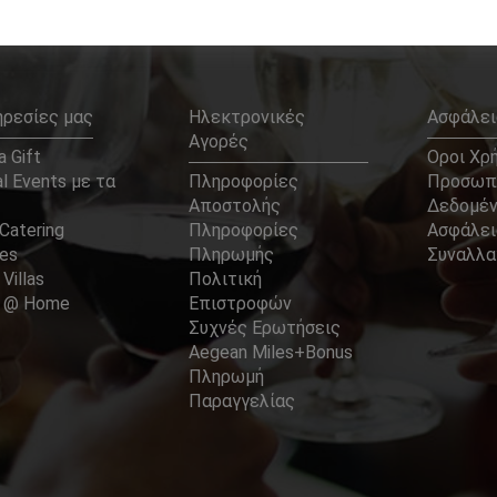
ηρεσίες μας
Ηλεκτρονικές
Ασφάλει
Αγορές
 Gift
Οροι Χρ
l Events με τα
Πληροφορίες
Προσωπ
Αποστολής
Δεδομέ
Catering
Πληροφορίες
Ασφάλει
ces
Πληρωμής
Συναλλ
 Villas
Πολιτική
er @ Home
Επιστροφών
Συχνές Ερωτήσεις
Aegean Miles+Bonus
Πληρωμή
Παραγγελίας