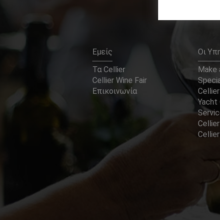
Εμείς
Οι Υπ
Τα Cellier
Make a
Cellier Wine Fair
Specia
Επικοινωνία
Cellier
Yacht 
Servi
Cellier
Celli