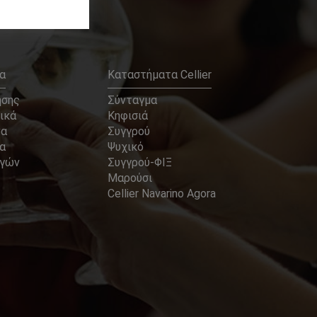
α
Καταστήματα Cellier
ήσης
Σύνταγμα
ικά
Κηφισιά
να
Συγγρού
α
Ψυχικό
αγών
Συγγρού-ΦΙΞ
Μαρούσι
Cellier Navarino Agora