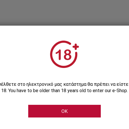
Εγγραφείτε στο Newsletter μας
ισέλθετε στο ηλεκτρονικό μας κατάστημα θα πρέπει να είστ
18. You have to be older than 18 years old to enter our e-Shop.
Μάθετε πρώτοι τις αποκλειστικές e-προσφορές μας
OK
Εγγραφή