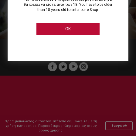
θα πρέπει να είστε άνω των 18. You have to be older
than 18 years old to enter our e-Shop.
Εμείς
Οι Υπηρεσίες μας
Ηλεκτρονικές Αγορές
Ασφάλεια
Καταστήματα Cellier
Πληρωμή Παραγγελίας
OK
Μέλος του :
Copyright © 2011-2026 Cellier All rights reserved.
Χρησιμοποιώντας αυτόν τον ιστότοπο συμφωνείτε με τη
χρήση των cookies. Περισσότερες πληροφορίες στους
Συμφωνώ
όρους χρήσης.