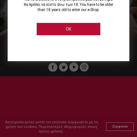
θα πρέπει να είστε άνω των 18. You have to be older
than 18 years old to enter our e-Shop.
Εμείς
Οι Υπηρεσίες μας
Ηλεκτρονικές Αγορές
Ασφάλεια
Καταστήματα Cellier
Πληρωμή Παραγγελίας
OK
Μέλος του :
Copyright © 2011-2026 Cellier All rights reserved.
Χρησιμοποιώντας αυτόν τον ιστότοπο συμφωνείτε με τη
χρήση των cookies. Περισσότερες πληροφορίες στους
Συμφωνώ
όρους χρήσης.