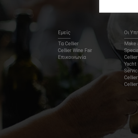
Εμείς
Οι Υπ
Τα Cellier
Make a
Cellier Wine Fair
Specia
Επικοινωνία
Cellier
Yacht 
Servi
Cellier
Celli