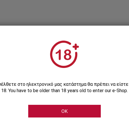
Εγγραφείτε στο Newsletter μας
ισέλθετε στο ηλεκτρονικό μας κατάστημα θα πρέπει να είστ
18. You have to be older than 18 years old to enter our e-Shop.
Μάθετε πρώτοι τις αποκλειστικές e-προσφορές μας
OK
Εγγραφή