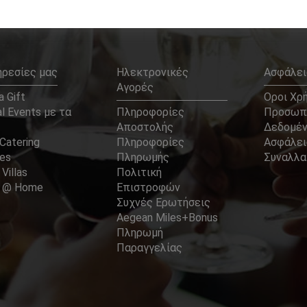
ηρεσίες μας
Ηλεκτρονικές
Ασφάλει
Αγορές
 Gift
Οροι Χρ
l Events με τα
Πληροφορίες
Προσωπ
Αποστολής
Δεδομέ
Catering
Πληροφορίες
Ασφάλει
ces
Πληρωμής
Συναλλ
 Villas
Πολιτική
er @ Home
Επιστροφών
Συχνές Ερωτήσεις
Aegean Miles+Bonus
Πληρωμή
Παραγγελίας