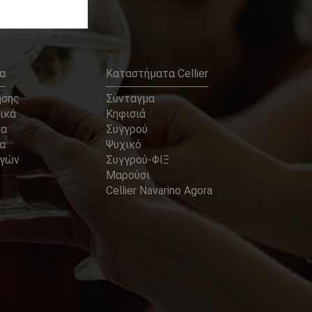
α
Καταστήματα Cellier
ήσης
Σύνταγμα
ικά
Κηφισιά
να
Συγγρού
α
Ψυχικό
αγών
Συγγρού-ΦΙΞ
Μαρούσι
Cellier Navarino Agora