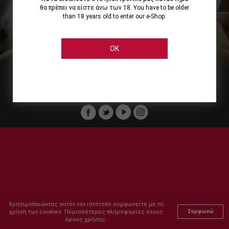
θα πρέπει να είστε άνω των 18. You have to be older
than 18 years old to enter our e-Shop.
Εμείς
Οι Υπηρεσίες μας
Ηλεκτρονικές Αγορές
Ασφάλεια
Καταστήματα Cellier
Πληρωμή Παραγγελίας
OK
Μέλος του :
Copyright © 2011-2026 Cellier All rights reserved.
Χρησιμοποιώντας αυτόν τον ιστότοπο συμφωνείτε με τη
χρήση των cookies. Περισσότερες πληροφορίες στους
Συμφωνώ
όρους χρήσης.