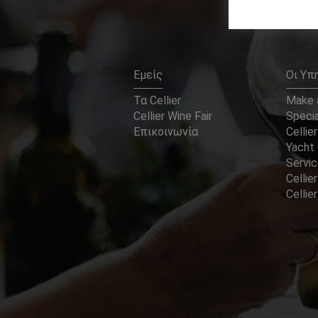
Εμείς
Οι Υπ
Τα Cellier
Make a
Cellier Wine Fair
Specia
Επικοινωνία
Cellier
Yacht 
Servi
Cellier
Celli