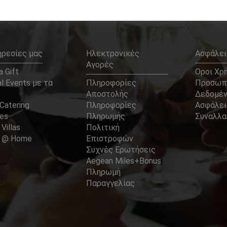
ηρεσίες μας
Ηλεκτρονικές
Ασφάλει
Αγορές
 Gift
Οροι Χρ
l Events με τα
Πληροφορίες
Προσωπ
Αποστολής
Δεδομέ
Catering
Πληροφορίες
Ασφάλει
ces
Πληρωμής
Συναλλ
 Villas
Πολιτική
er @ Home
Επιστροφών
Συχνές Ερωτήσεις
Aegean Miles+Bonus
Πληρωμή
Παραγγελίας