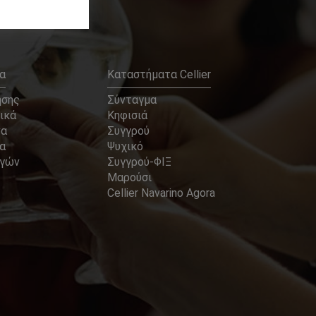
α
Καταστήματα Cellier
ήσης
Σύνταγμα
ικά
Κηφισιά
να
Συγγρού
α
Ψυχικό
αγών
Συγγρού-ΦΙΞ
Μαρούσι
Cellier Navarino Agora