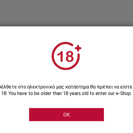
Εγγραφείτε στο Newsletter μας
ισέλθετε στο ηλεκτρονικό μας κατάστημα θα πρέπει να είστ
18. You have to be older than 18 years old to enter our e-Shop.
Μάθετε πρώτοι τις αποκλειστικές e-προσφορές μας
OK
Εγγραφή