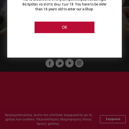
θα πρέπει να είστε άνω των 18. You have to be older
than 18 years old to enter our e-Shop.
Εμείς
Οι Υπηρεσίες μας
Ηλεκτρονικές Αγορές
Ασφάλεια
Καταστήματα Cellier
Πληρωμή Παραγγελίας
OK
Μέλος του :
Copyright © 2011-2026 Cellier All rights reserved.
Χρησιμοποιώντας αυτόν τον ιστότοπο συμφωνείτε με τη
χρήση των cookies. Περισσότερες πληροφορίες στους
Συμφωνώ
όρους χρήσης.