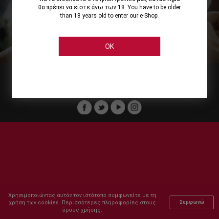
θα πρέπει να είστε άνω των 18. You have to be older
than 18 years old to enter our e-Shop.
Εμείς
Οι Υπηρεσίες μας
Ηλεκτρονικές Αγορές
Ασφάλεια
Καταστήματα Cellier
Πληρωμή Παραγγελίας
OK
Μέλος του :
Copyright © 2011-2026 Cellier All rights reserved.
Χρησιμοποιώντας αυτόν τον ιστότοπο συμφωνείτε με τη
χρήση των cookies. Περισσότερες πληροφορίες στους
Συμφωνώ
όρους χρήσης.