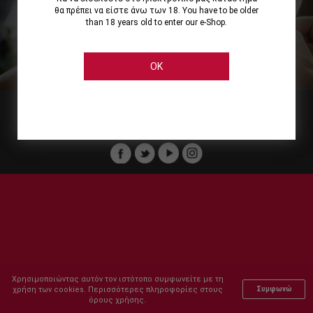
θα πρέπει να είστε άνω των 18. You have to be older
than 18 years old to enter our e-Shop.
Εμείς
Οι Υπηρεσίες μας
Ηλεκτρονικές Αγορές
Ασφάλεια
Καταστήματα Cellier
Πληρωμή Παραγγελίας
OK
Μέλος του :
Copyright © 2011-2026 Cellier All rights reserved.
Χρησιμοποιώντας αυτόν τον ιστότοπο συμφωνείτε με τη
χρήση των cookies. Περισσότερες πληροφορίες στους
Συμφωνώ
όρους χρήσης.