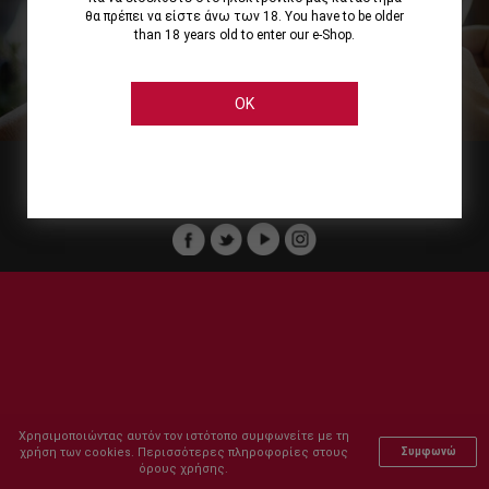
θα πρέπει να είστε άνω των 18. You have to be older
than 18 years old to enter our e-Shop.
Εμείς
Οι Υπηρεσίες μας
Ηλεκτρονικές Αγορές
Ασφάλεια
Καταστήματα Cellier
Πληρωμή Παραγγελίας
OK
Μέλος του :
Copyright © 2011-2026 Cellier All rights reserved.
Χρησιμοποιώντας αυτόν τον ιστότοπο συμφωνείτε με τη
χρήση των cookies. Περισσότερες πληροφορίες στους
Συμφωνώ
όρους χρήσης.