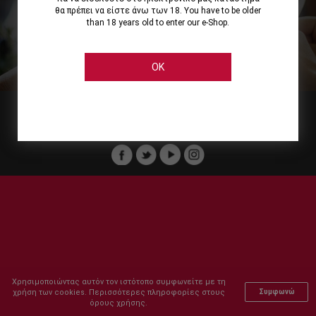
θα πρέπει να είστε άνω των 18. You have to be older
than 18 years old to enter our e-Shop.
Εμείς
Οι Υπηρεσίες μας
Ηλεκτρονικές Αγορές
Ασφάλεια
Καταστήματα Cellier
Πληρωμή Παραγγελίας
OK
Μέλος του :
Copyright © 2011-2026 Cellier All rights reserved.
Χρησιμοποιώντας αυτόν τον ιστότοπο συμφωνείτε με τη
χρήση των cookies. Περισσότερες πληροφορίες στους
Συμφωνώ
όρους χρήσης.